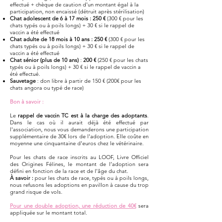
effectué + chèque de caution d'un montant égal à la
participation, non encaissé (détruit après stérilisation)
Chat adolescent de 6 à 17 mois : 250 €
(300 € pour les
chats typés ou à poils longs) + 30 € si le rappel de
vaccin a été effectué
Chat adulte de 18 mois à 10 ans : 250 €
(300 € pour les
chats typés ou à poils longs) + 30 € si le rappel de
vaccin a été effectué
Chat sénior (plus de 10 ans)
:
200 €
(250 € pour les chats
typés ou à poils longs) + 30 € si le rappel de vaccin a
été effectué.
Sauvetage
: don libre à partir de 150 € (200€ pour les
chats angora ou typé de race)
Bon à savoir :
Le
rappel de vaccin TC est à la charge des adoptants
.
Dans le cas où il aurait déjà été effectué par
l'association, nous vous demanderons une participation
supplémentaire de 30€ lors de l'adoption. Elle coûte en
moyenne une cinquantaine d'euros chez le vétérinaire.
Pour les chats de race inscrits au LOOF, Livre Officiel
des Origines Félines, le montant de l’adoption sera
défini en fonction de la race et de l’âge du chat.
À savoir :
pour les chats de race, typés ou à poils longs,
nous refusons les adoptions en pavillon à cause du trop
grand risque de vols.
Pour une double adoption, une réduction de 40€
sera
appliquée sur le montant total.