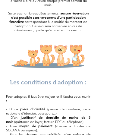
la Vache Noire à Arcueil chaque premier samedi du
mois.
Suite aux nombreux désistements,
aucune réservation
n'est possible sans versement d’une participation
financière
correspondant à la moitié du montant de
l’adoption. Celle-ci sera conservée en cas de
désistement, quelle qu’en soit soit la raison.
Les conditions d'adoption :
Pour adopter, il faut être majeur et il faudra vous munir
:
-
D'u
ne
pièce d'identité
(permis de conduire, carte
nationale d'identité, passeport...)
- D'un
justificatif de domicile de moins de 3
mois
(quittance de loyer, facture EDF ou téléphone)
- D'un
moyen de paiement
(chèque à l'ordre de
SOLANA ou espèce).
- Pour les chatons non stérilisés, d'un
chèque de