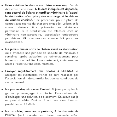
Faire stériliser le chaton aux dates convenues,
c'est-à-
dire entre 5 et 6 mois.
Si la date indiquée est dépassée,
sans accord de Solana et certificat vétérinaire à l’appui,
la stérilisation n’est plus prise en charge et le chèque
de caution encaissé.
Une procédure pour rupture de
contrat avec reprise du chat sera engagée. Le bon et le
contrat doivent être présentés au vétérinaire
partenaire. Si la stérilisation est effectuée chez un
vétérinaire non partenaire, l’association remboursera
par chèque 30€ pour une castration et 60€ pour une
ovariectomie.
Ne jamais laisser sortir le chaton avant sa stérilisation
ou à attendre une période de sécurité de minimum 3
semaines après adoption ou déménagement pour
laisser sortir un adulte. En appartement, à sécuriser les
accès à l’extérieur (balcons, fenêtres).
Envoyer régulièrement des photos à SOLANA
et
accepter les éventuelles visites de suivi réalisées par
l’association afin de contrôler les bonnes conditions de
vie de l’animal.
Ne pas vendre, ni donner l’animal.
Si je ne peux plus le
garder, je m’engage à contacter l’association afin
d’envisager une solution de placement. En aucun cas je
ne pourrai céder l’animal à un tiers sans l’accord
préalable de SOLANA.
Ne procéder, sous aucun prétexte, à l’euthanasie de
l’animal
(sauf maladie en phase terminale et/ou