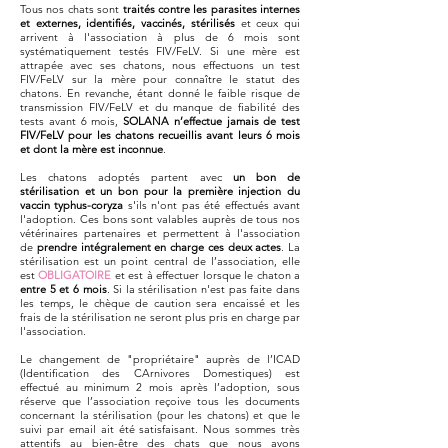
Tous nos chats sont
traités contre les parasites internes
et externes, identifiés, vaccinés, stérilisés
et ceux qui
arrivent à l'association à plus de 6 mois sont
systématiquement testés FIV/FeLV. Si une mère est
attrapée avec ses chatons, nous effectuons un test
FIV/FeLV sur la mère pour connaître le statut des
chatons. En revanche, é
tant donné le faible risque de
transmission FIV/FeLV et du manque de fiabilité des
tests avant 6 mois,
SOLANA n’effectue jamais de test
FIV/FeLV pour les chatons recueillis avant leurs 6 mois
et dont la mère est inconnue
.
Les chatons adoptés partent avec
un bon de
stérilisation et un bon pour la première injection du
vaccin typhus-coryza
s'ils n'ont pas été effectués avant
l'adoption. Ces bons sont valables auprès de tous nos
vétérinaires partenaires et permettent à l'association
de
prendre intégralement en charge ces deux actes
. La
stérilisation est un point central de l’association, elle
est
OBLIGATOIRE
et est à effectuer lorsque le chaton a
entre 5 et 6 mois
. Si la stérilisation n'est pas faite dans
les temps, le chèque de caution sera encaissé et les
frais de la stérilisation ne seront plus pris en charge par
l'association.
Le changement de "propriétaire" auprès de l’ICAD
(Identification des CArnivores Domestiques) est
effectué au minimum 2 mois après l’adoption, sous
réserve que l’association reçoive tous les documents
concernant la stérilisation (pour les chatons) et que le
suivi par email ait été satisfaisant. Nous sommes très
attentifs au bien-être des chats que nous avons