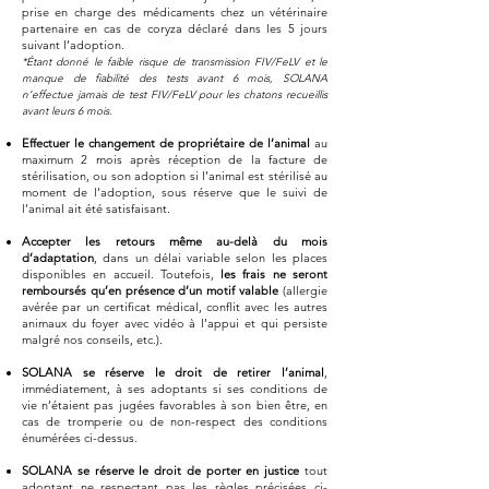
prise en charge des médicaments chez un vétérinaire
partenaire en cas de coryza déclaré dans les 5 jours
suivant l’adoption.
*Étant donné le faible risque de transmission FIV/FeLV et le
manque de fiabilité des tests avant 6 mois, SOLANA
n’effectue jamais de test FIV/FeLV pour les chatons recueillis
avant leurs 6 mois.
Effectuer le changement de propriétaire de l’animal
au
maximum 2 mois après réception de la facture de
stérilisation, ou son adoption si l’animal est stérilisé au
moment de l’adoption, sous réserve que le suivi de
l’animal ait été satisfaisant.
Accepter les retours même au-delà du mois
d’adaptation
, dans un délai variable selon les places
disponibles en accueil. Toutefois,
les frais ne seront
remboursés qu’en présence d’un motif valable
(allergie
avérée par un certificat médical, conflit avec les autres
animaux du foyer avec vidéo à l’appui et qui persiste
malgré nos conseils, etc.).
SOLANA se réserve le droit de retirer l’animal
,
immédiatement, à ses adoptants si ses conditions de
vie n’étaient pas jugées favorables à son bien être, en
cas de tromperie ou de non-respect des conditions
énumérées ci-dessus.
SOLANA se réserve le droit de porter en justice
tout
adoptant ne respectant pas les règles précisées ci-