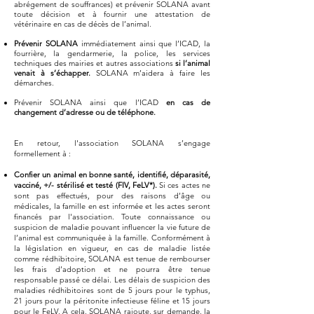
abrégement de souffrances) et prévenir SOLANA avant
toute décision et à fournir une attestation de
vétérinaire en cas de décès de l’animal.
Prévenir SOLANA
immédiatement ainsi que l’ICAD, la
fourrière, la gendarmerie, la police, les services
techniques des mairies et autres associations
si l’animal
venait à s’échapper.
SOLANA m’aidera à faire les
démarches.
Prévenir SOLANA ainsi que l’ICAD
en cas de
changement d’adresse ou de téléphone.
En retour, l'association SOLANA s’engage
formellement à :
Confier un animal en bonne santé, identifié, déparasité,
vacciné, +/- stérilisé et testé (FIV, FeLV*).
Si ces actes ne
sont pas effectués, pour des raisons d’âge ou
médicales, la famille en est informée et les actes seront
financés par l'association. Toute connaissance ou
suspicion de maladie pouvant influencer la vie future de
l’animal est communiquée à la famille. Conformément à
la législation en vigueur, en cas de maladie listée
comme rédhibitoire, SOLANA est tenue de rembourser
les frais d’adoption et ne pourra être tenue
responsable passé ce délai. Les délais de suspicion des
maladies rédhibitoires sont de 5 jours pour le typhus,
21 jours pour la péritonite infectieuse féline et 15 jours
pour le FeLV. A cela, SOLANA rajoute, sur demande, la