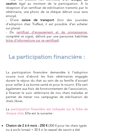
caution
égal au montant de la participation. À la
réception d'un certificat de stérilisation transmis par le
vétérinaire, une photo de ce chèque détruit vous sera
envoyé.
- D'une
caisse de transport
(lors des journées
d'adoption chez Truffaut, il est possible d'en acheter
sur place).
- Du
certificat d'engagement et de connaissance
,
complété et signé, délivré par une personne habilitée
(
plus d'informations sur ce certificat
).
La participation financière :
La participation financière demandée à l'adoption
couvre tout d'abord les frais vétérinaires engagés
durant le séjour du chat au sein de sa famille d'accueil
pour veiller à sa bonne santé et pour le nourrir. Elle sert
également aux frais de fonctionnement de l'association,
à financer le suivi vétérinaire de nos chats malades et
permet de mener nos campagnes de stérilisation de
chats libres.
L
a
participation financière est indiquée sur la fiche de
chaque chat
.
Elle est la suivante :
Chaton de 2 à 6 mois : 250 €
(300 € pour les chats typés
ou à poils longs) + 30 € si le rappel de vaccin a été