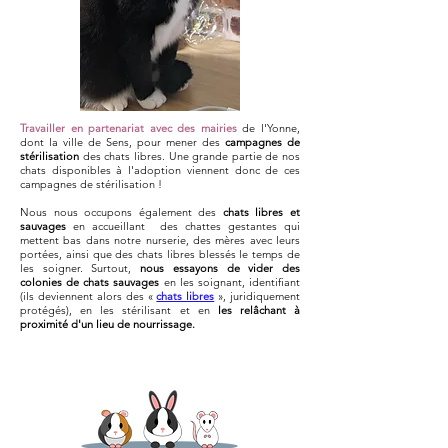
Miles, adopté en 2021.
Travailler en partenariat avec des mairies
de l'Yonne,
dont la ville de Sens, pour mener des
campagnes de
Instagram @milesdavid__
stérilisation
des chats libres. Une grande partie de nos
chats disponibles à l'adoption viennent donc de ces
campagnes de stérilisation !
Nous nous occupons également des
chats libres et
sauvages
en accueillant des chattes gestantes qui
mettent bas dans notre nurserie, des mères avec leurs
portées, ainsi que des chats libres blessés le temps de
les soigner. Surtout,
nous essayons de vider des
colonies de chats sauvages
en les soignant, identifiant
(ils deviennent alors des «
chats libres
», juridiquement
protégés), en les stérilisant et en
les relâchant à
proximité d'un lieu de nourrissage.