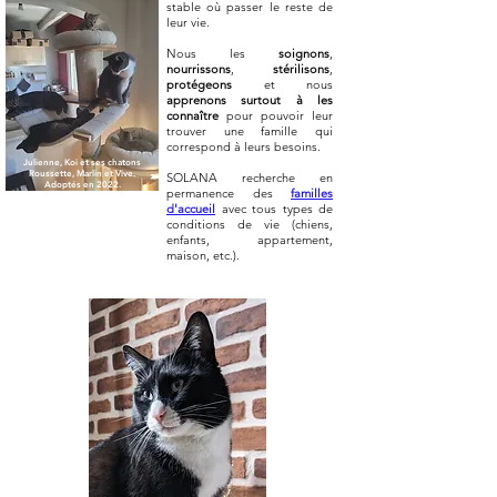
stable où passer le reste de
leur vie.
Nous les
soignons
,
nourrissons
,
stérilisons
,
protégeons
et nous
apprenons surtout à les
connaître
pour pouvoir leur
trouver une famille qui
correspond à leurs besoins.
Julienne, Koi et ses chatons
Roussette, Marlin et Vive.
SOLANA recherche en
Adoptés en 2022.
permanence des
familles
d'accueil
avec tous types de
conditions de vie (chiens,
enfants, appartement,
maison, etc.).