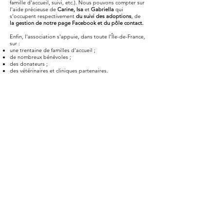
famille d'accueil, suivi, etc.). Nous pouvons compter sur
l'aide précieuse de
Carine, Isa
et
Gabriella
qui
s'occupent respectivement
du suivi des adoptions
, de
la gestion de notre page Facebook et du pôle
contact
.
Enfin, l'association s'appuie, dans toute l'Île-de-France,
sur :
une trentaine de familles d'accueil ;
de nombreux bénévoles ;
des donateurs ;
des vétérinaires et cliniques partenaires.
Suivez-nous sur les réseaux sociaux :
Facebook
Instagram
À propos de SOLANA