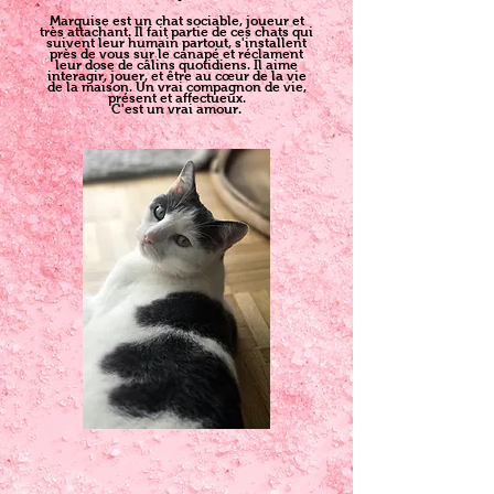
Marquise est un chat sociable, joueur et
très attachant. Il fait partie de ces chats qui
suivent leur humain partout, s'installent
près de vous sur le canapé et réclament
leur dose de câlins quotidiens. Il aime
interagir, jouer, et être au cœur de la vie
de la maison. Un vrai compagnon de vie,
présent et affectueux.
C'est un vrai amour.