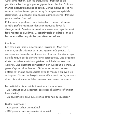
Côté alimentation, exit les croquettes : trop riches en
glucides, elles font grimper sa glycémie en flèche. Guizmo
mange exclusivement de la pâtée. Bonne nouvelle : ça ne
revient pas forcément plus cher qu'une gamme spéciale
diabétique. Les conseils alimentaires détaillés seront transmis
par sa famille d'accueil.
Petite note importante pour l'adoption : même si Guizmo
semble parfaitement zen dans son nouveau foyer, le
changement d'environnement va stresser son organisme et
faire monter sa glycémie. C'est prévisible et gérable, mais il
faudra surveiller de près les premières semaines.
L'asthme
Les crises sont rares, environ une fois par an. Mais elles
existent, et elles demandent une gestion très précise : la
cortisone est formellement interdite chez un chat diabétique
car elle risque de déclencher une acidocétose, une urgence
vitale. Les crises sont donc gérées par inhalation avec un
AeroKat, une chambre d'inhalation conçue pour les chats. Le
geste s'apprend facilement. Guizmo, en revanche, est
nettement moins enthousiaste avec le masque qu'avec les
seringues. Disons qu'il exprime son désaccord de façon assez
claire. Rien d'insurmontable, mais on vous aura prévenus.
Le matériel indispensable à avoir avant son arrivée :
- Un AeroKat pour la gestion des crises d'asthme (offert par
l’association)
- Un glucomètre pour surveiller sa glycémie au quotidien
Budget à prévoir :
- 200€ pour l’achat du matériel
- 110€ pour le suivi vétérinaire trimestriel