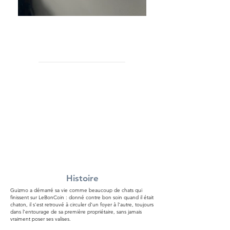
Guizmo
Mâle
Né le 2 juillet 2021
.
Participation financière :
150 €
Enfants : Oui, il les adore
Chats :
Oui
Chiens :
NAC :
Non
Oui
Identifié, vacciné typhus - coryza (+30€ si
rappel), déparasité, stérilisé.
Diabétique et asthmatique
Histoire
Guizmo a démarré sa vie comme beaucoup de chats qui
finissent sur LeBonCoin : donné contre bon soin quand il était
chaton, il s'est retrouvé à circuler d'un foyer à l'autre, toujours
dans l'entourage de sa première propriétaire, sans jamais
vraiment poser ses valises.