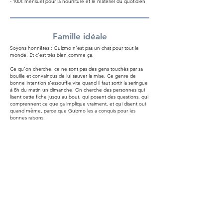
- 100€ mensuel pour la nourriture et le matériel du quotidien
Famille idéale
Soyons honnêtes : Guizmo n'est pas un chat pour tout le
monde. Et c'est très bien comme ça.
Ce qu'on cherche, ce ne sont pas des gens touchés par sa
bouille et convaincus de lui sauver la mise. Ce genre de
bonne intention s'essouffle vite quand il faut sortir la seringue
à 8h du matin un dimanche. On cherche des personnes qui
lisent cette fiche jusqu'au bout, qui posent des questions, qui
comprennent ce que ça implique vraiment, et qui disent oui
quand même, parce que Guizmo les a conquis pour les
bonnes raisons.
Concrètement, il lui faut :
- Un accès extérieur généreux dans un environnement assez
sécurisé pour ses escapades
- Des voisins tolérants avec les chats, parce que Guizmo
considère le quartier comme son territoire
- Une vie routinière et stable, avec des injections à heures
fixes deux fois par jour
- La capacité à surveiller sa glycémie et à réagir rapidement en
cas d'anomalie
- La capacité à gérer une crise d'asthme avec l'AeroKat
- Un budget réaliste pour le suivi vétérinaire régulier, la pâtée
et le matériel médical
- Une promesse de foyer définitif. Vraiment définitif.